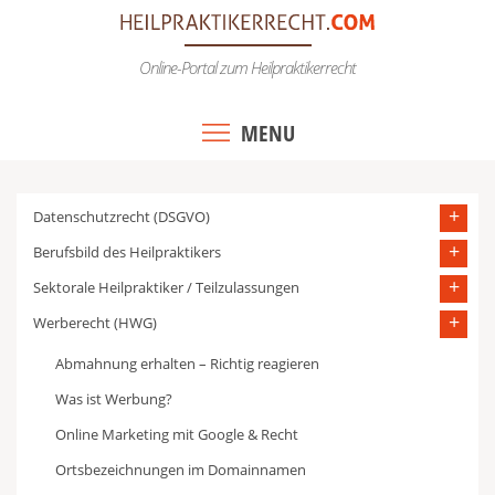
Skip
to
Online-Portal zum Heilpraktikerrecht
content
MENU
Datenschutzrecht (DSGVO)
Berufsbild des Heilpraktikers
Sektorale Heilpraktiker / Teilzulassungen
Werberecht (HWG)
Abmahnung erhalten – Richtig reagieren
Was ist Werbung?
Online Marketing mit Google & Recht
Ortsbezeichnungen im Domainnamen