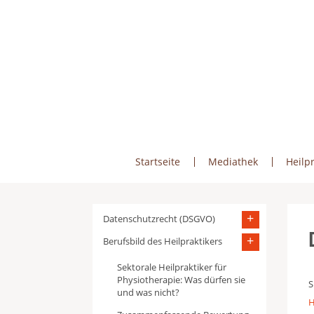
Skip
to
content
Startseite
Mediathek
Heilpr
Datenschutzrecht (DSGVO)
Berufsbild des Heilpraktikers
Sektorale Heilpraktiker für
Physiotherapie: Was dürfen sie
S
und was nicht?
H