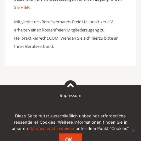
Sie
HIER
.
Mitglieder des Berufsverbands Freie Heilpraktiker e.V.
erhalten einen kostenfreien Mitgliederzugang zu
Heilpraktikerrecht.COM. Wenden Sie sich hierzu bitte an
Ihren Berufsverband.
Impressum
Datenschutzhinweise für den Besuch unserer Internetpräsenz
Diese Seite nutzt ausschließlich unbedingt erforderliche
(essentielle) Cookies. Weitere Informationen finden Sie in
unseren
Datenschutzhinweisen
unter dem Punkt "Cookies".
Newsletter
OK