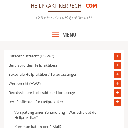
Skip
to
Online-Portal zum Heilpraktikerrecht
content
MENU
Datenschutzrecht (DSGVO)
Berufsbild des Heilpraktikers
Sektorale Heilpraktiker / Teilzulassungen
Werberecht (HWG)
Rechtssichere Heilpraktiker-Homepage
Berufspflichten für Heilpraktiker
Verspätung einer Behandlung – Was schuldet der
Heilpraktiker?
Kommunikation per E-Mail?