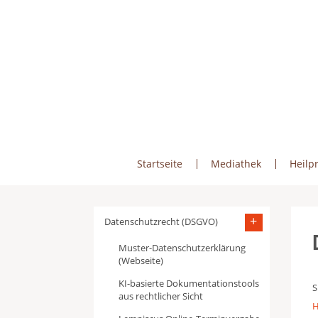
Skip
to
content
Startseite
Mediathek
Heilpr
Datenschutzrecht (DSGVO)
Muster-Datenschutzerklärung
(Webseite)
KI-basierte Dokumentationstools
S
aus rechtlicher Sicht
H