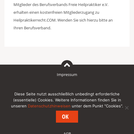
Mitglieder des Berufsverbands Freie Heilpraktiker e.V.
erhalten einen kostenfreien Mitgliederzugang zu
Heilpraktikerrecht.COM. Wenden Sie sich hierzu bitte an
Ihren Berufsverband.
Impressum
Datenschutzhinweise für den Besuch unserer Internetpräsenz
Diese Seite nutzt ausschließlich unbedingt erforderliche
(essentielle) Cookies. Weitere Informationen finden Sie in
unseren
Datenschutzhinweisen
unter dem Punkt "Cookies".
Newsletter
OK
AGB