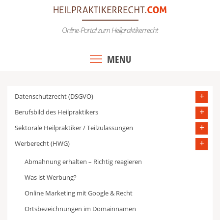
Skip
to
Online-Portal zum Heilpraktikerrecht
content
MENU
Datenschutzrecht (DSGVO)
Berufsbild des Heilpraktikers
Sektorale Heilpraktiker / Teilzulassungen
Werberecht (HWG)
Abmahnung erhalten – Richtig reagieren
Was ist Werbung?
Online Marketing mit Google & Recht
Ortsbezeichnungen im Domainnamen