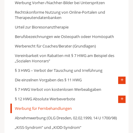
Werbung Vorher-/Nachher-Bilder bei Unterspritzen
Rechtskonforme Nutzung von Online-Portalen und
Therapeutendatenbanken
Urteil zur Bioresonanztherapie
Berufsbezeichnungen wie Osteopath odeer Homöopath
Werberecht für Coaches/Berater (Grundlagen)
Vereinbarkeit von Rabatten mit § 7 HWG am Beispiel des
„Sozialen Honorars“
§ 3 HWG – Verbot der Täuschung und Irreführung
Die einzelnen Vorgaben des § 11 HWG
§ 7 HWG Verbot von kostenlosen Werbeabgaben
§ 12 HWG Absolute Werbeverbote
Werbung für Fernbehandlungen
Abnehmwerbung (OLG Dresden, 02.02.1999, 14 U 1700/98)
„KISS-Syndrom“ und „KIDD-Syndrom“