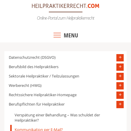
Skip
to
Online-Portal zum Heilpraktikerrecht
content
MENU
Datenschutzrecht (DSGVO)
Berufsbild des Heilpraktikers
Sektorale Heilpraktiker / Teilzulassungen
Werberecht (HWG)
Rechtssichere Heilpraktiker-Homepage
Berufspflichten für Heilpraktiker
Verspätung einer Behandlung – Was schuldet der
Heilpraktiker?
Kommunikation per E-Mail?