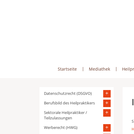
Skip
to
content
Startseite
Mediathek
Heilpr
Datenschutzrecht (DSGVO)
Berufsbild des Heilpraktikers
Sektorale Heilpraktiker /
Teilzulassungen
S
Werberecht (HWG)
H