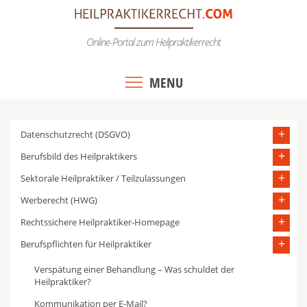
Skip
to
Online-Portal zum Heilpraktikerrecht
content
MENU
Datenschutzrecht (DSGVO)
Berufsbild des Heilpraktikers
Sektorale Heilpraktiker / Teilzulassungen
Werberecht (HWG)
Rechtssichere Heilpraktiker-Homepage
Berufspflichten für Heilpraktiker
Verspätung einer Behandlung – Was schuldet der
Heilpraktiker?
Kommunikation per E-Mail?