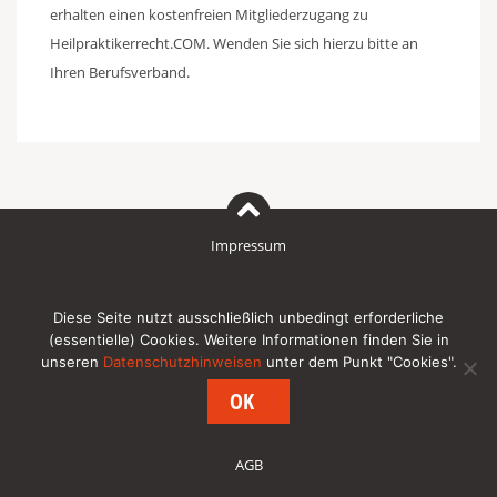
erhalten einen kostenfreien Mitgliederzugang zu
Heilpraktikerrecht.COM. Wenden Sie sich hierzu bitte an
Ihren Berufsverband.
Impressum
Datenschutzhinweise für den Besuch unserer Internetpräsenz
Diese Seite nutzt ausschließlich unbedingt erforderliche
(essentielle) Cookies. Weitere Informationen finden Sie in
unseren
Datenschutzhinweisen
unter dem Punkt "Cookies".
Newsletter
OK
AGB