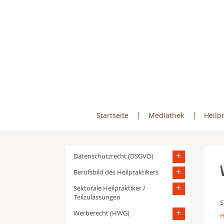
Skip
to
content
Startseite
Mediathek
Heilpr
Datenschutzrecht (DSGVO)
Berufsbild des Heilpraktikers
Sektorale Heilpraktiker /
Teilzulassungen
S
Werberecht (HWG)
H