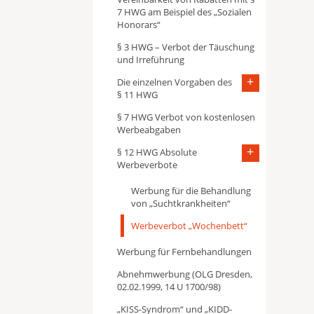
7 HWG am Beispiel des „Sozialen
Honorars“
§ 3 HWG – Verbot der Täuschung
und Irreführung
Die einzelnen Vorgaben des
§ 11 HWG
§ 7 HWG Verbot von kostenlosen
Werbeabgaben
§ 12 HWG Absolute
Werbeverbote
Werbung für die Behandlung
von „Suchtkrankheiten“
Werbeverbot „Wochenbett“
Werbung für Fernbehandlungen
Abnehmwerbung (OLG Dresden,
02.02.1999, 14 U 1700/98)
„KISS-Syndrom“ und „KIDD-