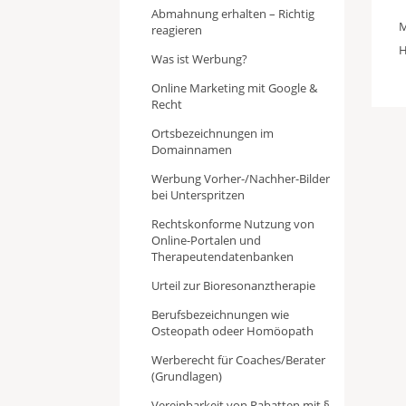
Abmahnung erhalten – Richtig
M
reagieren
H
Was ist Werbung?
Online Marketing mit Google &
Recht
Ortsbezeichnungen im
Domainnamen
Werbung Vorher-/Nachher-Bilder
bei Unterspritzen
Rechtskonforme Nutzung von
Online-Portalen und
Therapeutendatenbanken
Urteil zur Bioresonanztherapie
Berufsbezeichnungen wie
Osteopath odeer Homöopath
Werberecht für Coaches/Berater
(Grundlagen)
Vereinbarkeit von Rabatten mit §