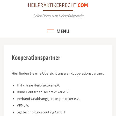
Skip
to
Online-Portal zum Heilpraktikerrecht
content
MENU
Kooperationspartner
Hier finden Sie eine Übersicht unserer Kooperationspartner:
F H – Freie Heilpraktiker e.V.
Bund Deutscher Heilpraktiker e. V.
Verband Unabhängiger Heilpraktiker e.V.
VFP e.V.
pgt technology scouting GmbH