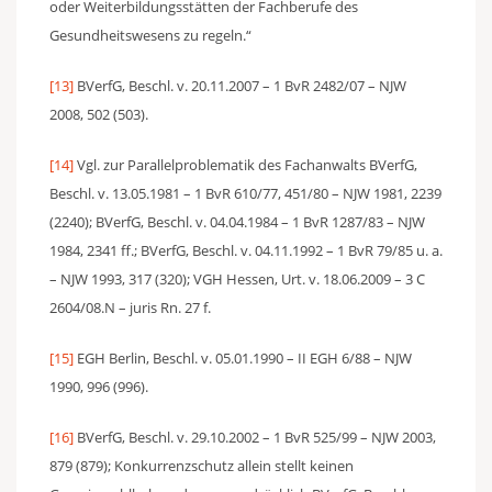
oder Weiterbildungsstätten der Fachberufe des
Gesundheitswesens zu regeln.“
[13]
BVerfG, Beschl. v. 20.11.2007 – 1 BvR 2482/07 – NJW
2008, 502 (503).
[14]
Vgl. zur Parallelproblematik des Fachanwalts BVerfG,
Beschl. v. 13.05.1981 – 1 BvR 610/77, 451/80 – NJW 1981, 2239
(2240); BVerfG, Beschl. v. 04.04.1984 – 1 BvR 1287/83 – NJW
1984, 2341 ff.; BVerfG, Beschl. v. 04.11.1992 – 1 BvR 79/85 u. a.
– NJW 1993, 317 (320); VGH Hessen, Urt. v. 18.06.2009 – 3 C
2604/08.N – juris Rn. 27 f.
[15]
EGH Berlin, Beschl. v. 05.01.1990 – II EGH 6/88 – NJW
1990, 996 (996).
[16]
BVerfG, Beschl. v. 29.10.2002 – 1 BvR 525/99 – NJW 2003,
879 (879); Konkurrenzschutz allein stellt keinen