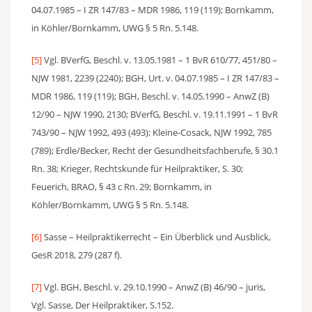
04.07.1985 – I ZR 147/83 – MDR 1986, 119 (119); Bornkamm,
in Köhler/Bornkamm, UWG § 5 Rn. 5.148.
[5]
Vgl. BVerfG, Beschl. v. 13.05.1981 – 1 BvR 610/77, 451/80 –
NJW 1981, 2239 (2240); BGH, Urt. v. 04.07.1985 – I ZR 147/83 –
MDR 1986, 119 (119); BGH, Beschl. v. 14.05.1990 – AnwZ (B)
12/90 – NJW 1990, 2130; BVerfG, Beschl. v. 19.11.1991 – 1 BvR
743/90 – NJW 1992, 493 (493); Kleine-Cosack, NJW 1992, 785
(789); Erdle/Becker, Recht der Gesundheitsfachberufe, § 30.1
Rn. 38; Krieger, Rechtskunde für Heilpraktiker, S. 30;
Feuerich, BRAO, § 43 c Rn. 29; Bornkamm, in
Köhler/Bornkamm, UWG § 5 Rn. 5.148.
[6]
Sasse – Heilpraktikerrecht – Ein Überblick und Ausblick,
GesR 2018, 279 (287 f).
[7]
Vgl. BGH, Beschl. v. 29.10.1990 – AnwZ (B) 46/90 – juris,
Vgl. Sasse, Der Heilpraktiker, S.152.