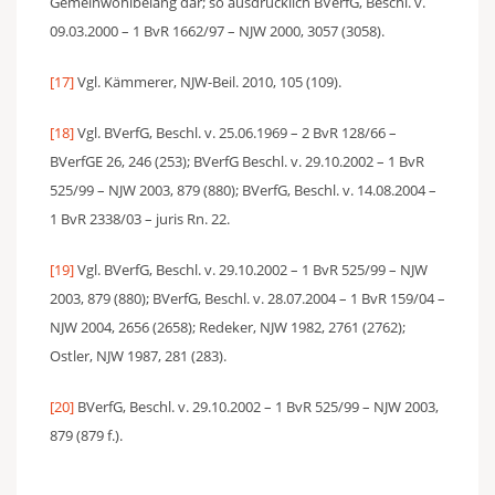
Gemeinwohlbelang dar; so ausdrücklich BVerfG, Beschl. v.
09.03.2000 – 1 BvR 1662/97 – NJW 2000, 3057 (3058).
[17]
Vgl. Kämmerer, NJW-Beil. 2010, 105 (109).
[18]
Vgl. BVerfG, Beschl. v. 25.06.1969 – 2 BvR 128/66 –
BVerfGE 26, 246 (253); BVerfG Beschl. v. 29.10.2002 – 1 BvR
525/99 – NJW 2003, 879 (880); BVerfG, Beschl. v. 14.08.2004 –
1 BvR 2338/03 – juris Rn. 22.
[19]
Vgl. BVerfG, Beschl. v. 29.10.2002 – 1 BvR 525/99 – NJW
2003, 879 (880); BVerfG, Beschl. v. 28.07.2004 – 1 BvR 159/04 –
NJW 2004, 2656 (2658); Redeker, NJW 1982, 2761 (2762);
Ostler, NJW 1987, 281 (283).
[20]
BVerfG, Beschl. v. 29.10.2002 – 1 BvR 525/99 – NJW 2003,
879 (879 f.).