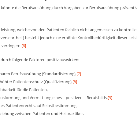
n könnte die Berufsausübung durch Vorgaben zur Berufsausübung präventiv 
tleistung, welche von den Patienten fachlich nicht angemessen zu kontrolliere
nversehrtheit) besteht jedoch eine erhöhte Kontrollbedürftigkeit dieser Le
t verringern.
[6]
 durch folgende Faktoren positiv auswirken:
hbaren Berufsausübung (Standardisierung),
[7]
höhter Patientenschutz (Qualifizierung),
[8]
barkeit für die Patienten,
sformung und Vermittlung eines – positiven – Berufsbilds,
[9]
des Patientenrechts auf Selbstbestimmung,
iehung zwischen Patienten und Heilpraktiker.