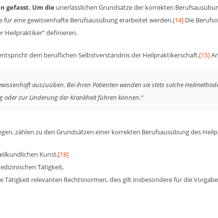
in gefasst. Um die
unerlässlichen Grundsätze der korrekten Berufsausübun
ze für eine gewissenhafte Berufsausübung erarbeitet werden.
[14]
Die Berufso
 Heilpraktiker“ definieren.
ntspricht dem beruflichen Selbstverständnis der Heilpraktikerschaft.
[15]
Ar
f gewissenhaft auszuüben. Bei ihren Patienten wenden sie stets solche Heilmeth
lg oder zur Linderung der Krankheit führen können.“
gen, zählen zu den Grundsätzen einer korrekten Berufsausübung des Heilpr
eilkundlichen Kunst,
[18]
dizinischen Tätigkeit,
he Tätigkeit relevanten Rechtsnormen, dies gilt insbesondere für die Vorga