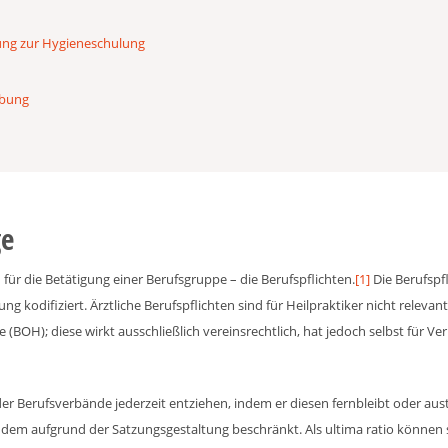
tung zur Hygieneschulung
übung
ge
für die Betätigung einer Berufsgruppe – die Berufspflichten.
[1]
Die Berufspf
g kodifiziert. Ärztliche Berufspflichten sind für Heilpraktiker nicht relevant
(BOH); diese wirkt ausschließlich vereinsrechtlich, hat jedoch selbst für V
er Berufsverbände jederzeit entziehen, indem er diesen fernbleibt oder aust
udem aufgrund der Satzungsgestaltung beschränkt. Als ultima ratio können s