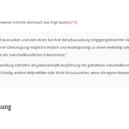
kerwesen könnte demnach wie folgt lauten:
[19]
aft auszuüben und dem ihnen bei ihrer Berufsausübung entgegengebrachten Ver
ihrer Überzeugung möglichst einfach und kostengünstig zu einem Heilerfolg od
and der naturheilkundlichen Erkenntnisse.“
ndlung erfordern die gewissenhafte Ausführung der gebotenen naturheilkun
echtzeitig andere Heilpraktiker oder Ärzte hinzuzuziehen, wenn die eigene Kom
isung