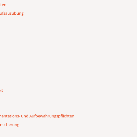
hten
erufsausübung
it
umentations- und Aufbewahrungspflichten
ersicherung