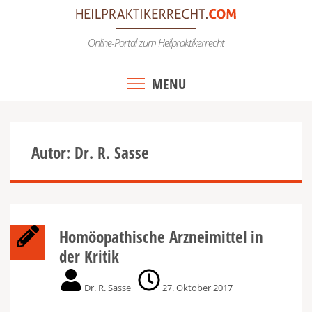
Skip
to
Online-Portal zum Heilpraktikerrecht
content
MENU
Autor:
Dr. R. Sasse
Homöopathische Arzneimittel in
der Kritik
Dr. R. Sasse
27. Oktober 2017