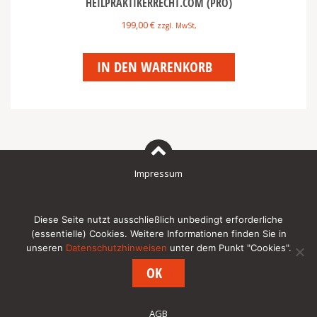
HEILPRAKTIKERRECHT.COM (PRO)
199,00
€
zzgl. MwSt,
IN DEN WARENKORB
Impressum
Datenschutzhinweise für den Besuch unserer Internetpräsenz
Diese Seite nutzt ausschließlich unbedingt erforderliche
(essentielle) Cookies. Weitere Informationen finden Sie in
unseren
Datenschutzhinweisen
unter dem Punkt "Cookies".
Newsletter
OK
AGB