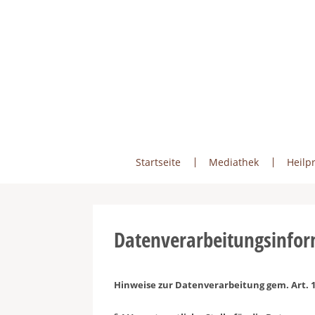
Skip
to
content
Startseite
Mediathek
Heilpr
Datenverarbeitungsinfo
Hinweise zur Datenverarbeitung gem. Art. 1